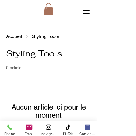
Accueil
Styling Tools
Styling Tools
0 article
Aucun article ici pour le
moment
En attendant, vous pouvez choisir une
Phone
Email
Instagram
TikTok
Contact form
autre catégorie pour continuer vos